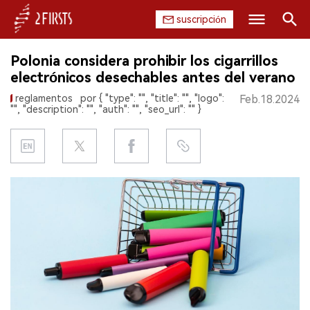
suscripción
Buscar
Polonia considera prohibir los cigarrillos
INICIO
electrónicos desechables antes del verano
reglamentos
por { "type": "", "title": "", "logo":
Feb.18.2024
EMPRESA
"", "description": "", "auth": "", "seo_url": "" }
PRODUCTO
REGULACIÓN
CHINA
DATOS
EXPOSICIÓN
ENTREVISTA