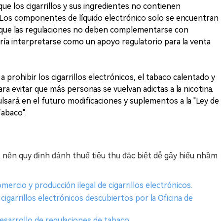
 que los cigarrillos y sus ingredientes no contienen
 Los componentes de líquido electrónico solo se encuentran
 lo que las regulaciones no deben complementarse con
dría interpretarse como un apoyo regulatorio para la venta
a prohibir los cigarrillos electrónicos, el tabaco calentado y
 evitar que más personas se vuelvan adictas a la nicotina.
ulsará en el futuro modificaciones y suplementos a la "Ley de
Tabaco".
 nên quy định đánh thuế tiêu thụ đặc biệt dễ gây hiểu nhầm
ercio y producción ilegal de cigarrillos electrónicos.
igarrillos electrónicos descubiertos por la Oficina de
esarrollo de regulaciones de tabaco.