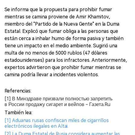
Se informa que la propuesta para prohibir fumar
mientras se camina proviene de Amir Khamitov,
miembro del "Partido de la Nueva Gente" en la Duma
Estatal. Explicó que fumar obliga a las personas que
están cerca a inhalar humo de forma pasiva y también
tiene un impacto en el medio ambiente. Sugirió una
multa de no menos de 5000 rublos (47 dólares
estadounidenses) para los infractores. Anteriormente,
expertos advirtieron que prohibir fumar mientras se
camina podría llevar a incidentes violentos.
Referencias:
[1] В Минздраве призвали полностью запретить
в России продажу сигарет и вейпов - Газета.Ru
También lea:
[1] Aduanas rusas confiscan miles de cigarrillos
electrónicos ilegales en Altai.
[2] La Duma Estatal de Rusia considera aumentar las