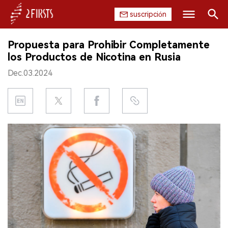
suscripción
Buscar
Propuesta para Prohibir Completamente
INICIO
los Productos de Nicotina en Rusia
Dec.03.2024
EMPRESA
PRODUCTO
REGULACIÓN
CHINA
DATOS
EXPOSICIÓN
ENTREVISTA