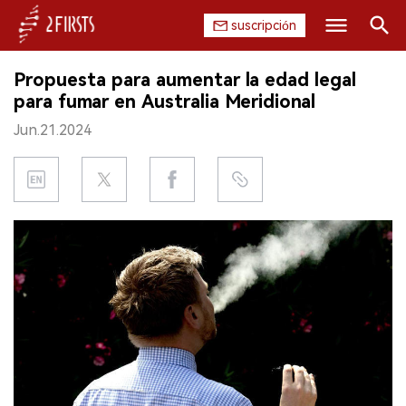
suscripción
Buscar
Propuesta para aumentar la edad legal
INICIO
para fumar en Australia Meridional
Jun.21.2024
EMPRESA
PRODUCTO
REGULACIÓN
CHINA
DATOS
EXPOSICIÓN
ENTREVISTA