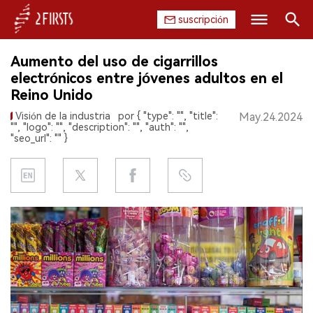
suscripción
Buscar
Aumento del uso de cigarrillos
INICIO
electrónicos entre jóvenes adultos en el
Reino Unido
EMPRESA
Visión de la industria
por { "type": "", "title":
May.24.2024
"", "logo": "", "description": "", "auth": "",
PRODUCTO
"seo_url": "" }
REGULACIÓN
CHINA
DATOS
EXPOSICIÓN
ENTREVISTA