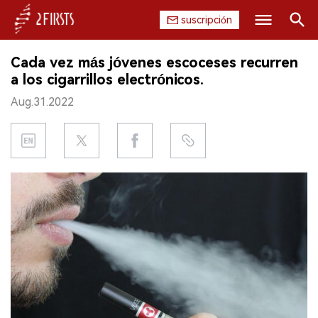
suscripción
Buscar
Cada vez más jóvenes escoceses recurren
INICIO
a los cigarrillos electrónicos.
Aug.31.2022
EMPRESA
PRODUCTO
REGULACIÓN
CHINA
DATOS
EXPOSICIÓN
ENTREVISTA