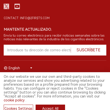
CONTACT: INFO@2FIRSTS.COM
MANTENTE ACTUALIZADO.
Envía tu correo electrónico para recibir noticias semanales sobre las
noticias más relevantes de la industria de los cigarrillos electrónicos.
SUSCRÍBETE
English
On our website we use our own and third-party cookies to
© 2026 Shenzhen 2FIRSTS Technology Co.,Ltd. Todos los derechos
analyze our services and show you advertising related to your
reservados.
preferences based on a profile prepared from your browsing
2FIRSTS solo es accesible para profesionales de la industria,
habits. You can configure or reject cookies in the "Cookies
investigadores, medios y otros profesionales. El acceso por menores
settings" button or you can also continue browsing by clicking
está prohibido.
"Accept all cookies". For more information, you can visit our
Este sitio web presta servicios a usuarios fuera del territorio chino
cookie policy
.
continental. Para usuarios en la China continental, por favor
visita
https://cn.2firsts.com
Cookies Settings
Accept All