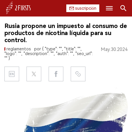
suscripción
Buscar
Rusia propone un impuesto al consumo de
INICIO
productos de nicotina líquida para su
control.
EMPRESA
reglamentos
por { "type": "", "title": "",
May.30.2024
"logo": "", "description": "", "auth": "", "seo_url":
PRODUCTO
"" }
REGULACIÓN
CHINA
DATOS
EXPOSICIÓN
ENTREVISTA