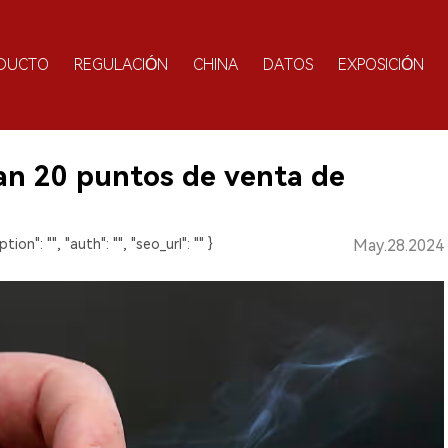
DUCTO
REGULACIÓN
CHINA
DATOS
EXPOSICIÓN
ran 20 puntos de venta de
ption": "", "auth": "", "seo_url": "" }
May.28.2024