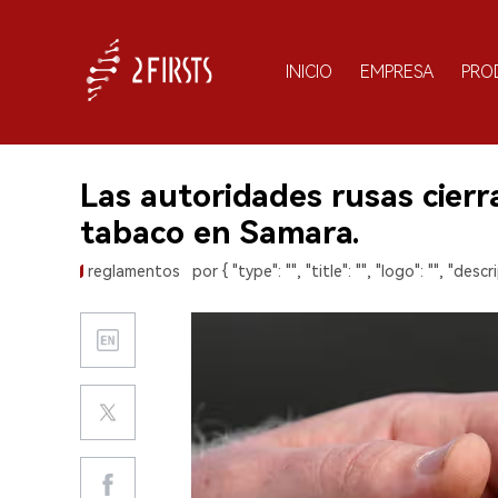
INICIO
EMPRESA
PRO
Las autoridades rusas cier
tabaco en Samara.
reglamentos
por { "type": "", "title": "", "logo": "", "descri