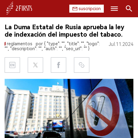
suscripción
Buscar
La Duma Estatal de Rusia aprueba la ley
INICIO
de indexación del impuesto del tabaco.
reglamentos
por { "type": "", "title": "", "logo":
Jul.11.2024
EMPRESA
"", "description": "", "auth": "", "seo_url": "" }
PRODUCTO
REGULACIÓN
CHINA
DATOS
EXPOSICIÓN
ENTREVISTA