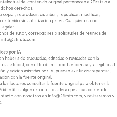
telectual del contenido original pertenecen a 2Firsts o a
e dichos derechos.
opiar, reproducir, distribuir, republicar, modificar,
 contenido sin autorización previa. Cualquier uso no
 legales.
hos de autor, correcciones o solicitudes de retirada de
 info@2firsts.com.
tidas por IA
n haber sido traducidas, editadas o revisadas con la
a artificial, con el fin de mejorar la eficiencia y la legibilidad.
ión y edición asistidas por IA, pueden existir discrepancias,
ión con la fuente original.
los lectores consultar la fuente original para obtener la
i identifica algún error o considera que algún contenido
ontacto con nosotros en info@2firsts.com, y revisaremos y
d.