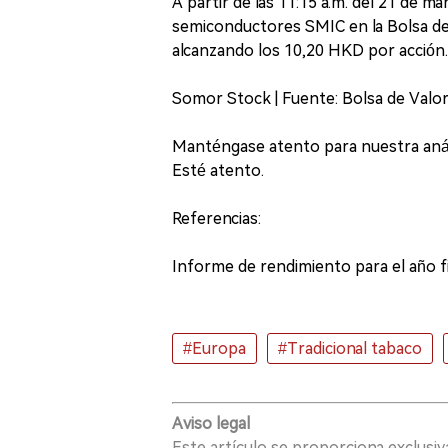
A partir de las 11:15 a.m. del 21 de m
semiconductores SMIC en la Bolsa d
alcanzando los 10,20 HKD por acción.
Somor Stock | Fuente: Bolsa de Val
Manténgase atento para nuestra anál
Esté atento.
Referencias:
Informe de rendimiento para el año fis
#Europa
#Tradicional tabaco
Aviso legal
Este artículo se proporciona exclusi