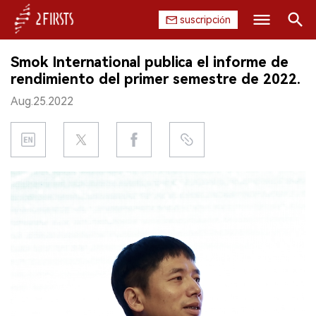
suscripción
Buscar
Smok International publica el informe de
INICIO
rendimiento del primer semestre de 2022.
Aug.25.2022
EMPRESA
PRODUCTO
REGULACIÓN
CHINA
DATOS
EXPOSICIÓN
ENTREVISTA