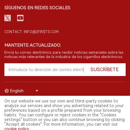
SÍGUENOS EN REDES SOCIALES
CONTACT: INFO@2FIRSTS.COM
MANTENTE ACTUALIZADO.
Envía tu correo electrónico para recibir noticias semanales sobre las
noticias más relevantes de la industria de los cigarrillos electrónicos.
SUSCRÍBETE
English
On our website we use our own and third-party cookies to
© 2026 Shenzhen 2FIRSTS Technology Co.,Ltd. Todos los derechos
analyze our services and show you advertising related to your
reservados.
preferences based on a profile prepared from your browsing
2FIRSTS solo es accesible para profesionales de la industria,
habits. You can configure or reject cookies in the "Cookies
investigadores, medios y otros profesionales. El acceso por menores
settings" button or you can also continue browsing by clicking
está prohibido.
"Accept all cookies". For more information, you can visit our
Este sitio web presta servicios a usuarios fuera del territorio chino
cookie policy
.