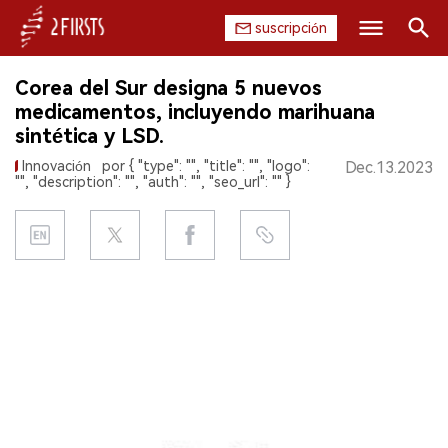
suscripción
Buscar
Corea del Sur designa 5 nuevos
INICIO
medicamentos, incluyendo marihuana
sintética y LSD.
EMPRESA
Innovación
por { "type": "", "title": "", "logo":
Dec.13.2023
"", "description": "", "auth": "", "seo_url": "" }
PRODUCTO
REGULACIÓN
CHINA
DATOS
EXPOSICIÓN
ENTREVISTA