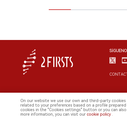
SÍGUENO
CONTACT
On our website we use our own and third-party cookies 
related to your preferences based on a profile prepared
cookies in the "Cookies settings" button or you can also 
© 2026 Shenzhen 2FIRSTS Technology Co.,Ltd. Todos lo
more information, you can visit our
cookie policy
.
2FIRSTS solo es accesible para profesionales de la industria, in
Este sitio web presta servicios a usuarios fuera del territorio chino