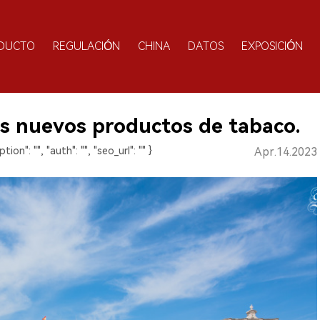
DUCTO
REGULACIÓN
CHINA
DATOS
EXPOSICIÓN
os nuevos productos de tabaco.
ption": "", "auth": "", "seo_url": "" }
Apr.14.2023