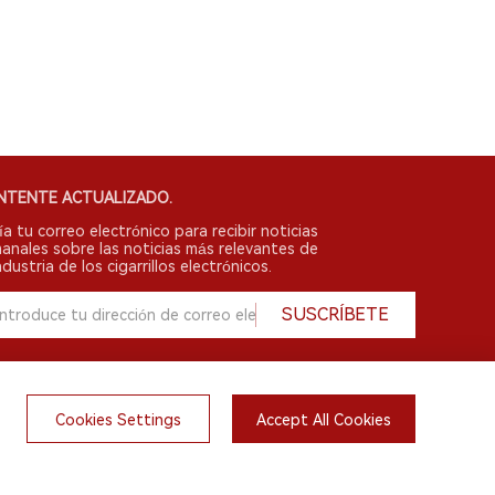
NTENTE ACTUALIZADO.
ía tu correo electrónico para recibir noticias
anales sobre las noticias más relevantes de
ndustria de los cigarrillos electrónicos.
SUSCRÍBETE
Cookies Settings
Accept All Cookies
English
do.
irsts.com