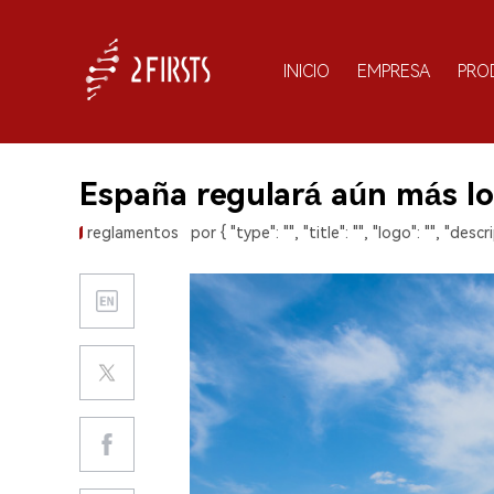
INICIO
EMPRESA
PRO
España regulará aún más l
reglamentos
por { "type": "", "title": "", "logo": "", "descri