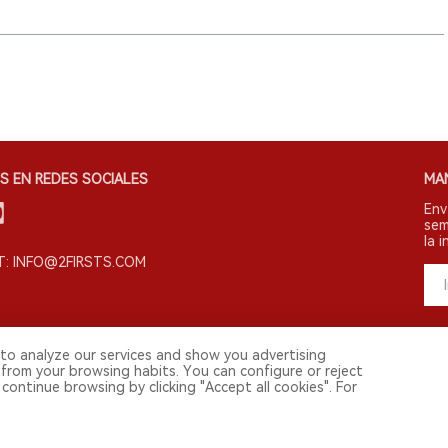
S EN REDES SOCIALES
MA
Env
sem
la i
: INFO@2FIRSTS.COM
to analyze our services and show you advertising
 from your browsing habits. You can configure or reject
continue browsing by clicking "Accept all cookies". For
s derechos reservados.
vestigadores, medios y otros profesionales. El acceso por menores está prohibi
 continental. Para usuarios en la China continental, por favor visita
https://cn.2f