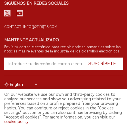
SÍGUENOS EN REDES SOCIALES
CONTACT: INFO@2FIRSTS.COM
MANTENTE ACTUALIZADO.
Envía tu correo electrónico para recibir noticias semanales sobre las
noticias más relevantes de la industria de los cigarrillos electrónicos.
SUSCRÍBETE
English
On our website we use our own and third-party cookies to
© 2026 Shenzhen 2FIRSTS Technology Co.,Ltd. Todos los derechos
analyze our services and show you advertising related to your
reservados.
preferences based on a profile prepared from your browsing
2FIRSTS solo es accesible para profesionales de la industria,
habits. You can configure or reject cookies in the "Cookies
investigadores, medios y otros profesionales. El acceso por menores
settings" button or you can also continue browsing by clicking
está prohibido.
"Accept all cookies". For more information, you can visit our
Este sitio web presta servicios a usuarios fuera del territorio chino
cookie policy
.
continental. Para usuarios en la China continental, por favor