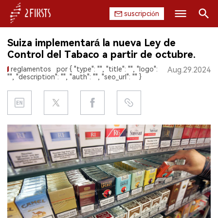
suscripción
Buscar
Suiza implementará la nueva Ley de
INICIO
Control del Tabaco a partir de octubre.
reglamentos
por { "type": "", "title": "", "logo":
Aug.29.2024
EMPRESA
"", "description": "", "auth": "", "seo_url": "" }
PRODUCTO
REGULACIÓN
CHINA
DATOS
EXPOSICIÓN
ENTREVISTA