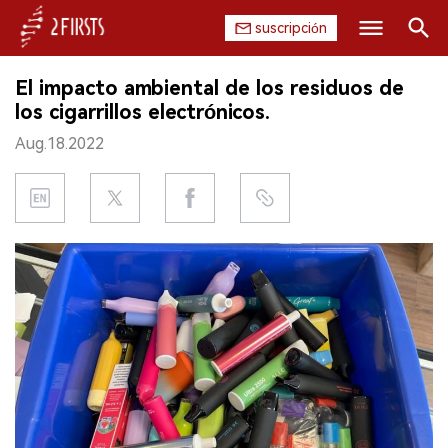
suscripción
Buscar
El impacto ambiental de los residuos de
INICIO
los cigarrillos electrónicos.
Aug.18.2022
EMPRESA
PRODUCTO
REGULACIÓN
CHINA
DATOS
EXPOSICIÓN
ENTREVISTA