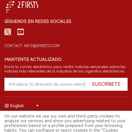
SÍGUENOS EN REDES SOCIALES
CONTACT: INFO@2FIRSTS.COM
MANTENTE ACTUALIZADO.
Envía tu correo electrónico para recibir noticias semanales sobre las
noticias más relevantes de la industria de los cigarrillos electrónicos.
SUSCRÍBETE
English
On our website we use our own and third-party cookies to
© 2026 Shenzhen 2FIRSTS Technology Co.,Ltd. Todos los derechos
analyze our services and show you advertising related to your
reservados.
preferences based on a profile prepared from your browsing
2FIRSTS solo es accesible para profesionales de la industria,
habits. You can configure or reject cookies in the "Cookies
investigadores, medios y otros profesionales. El acceso por menores