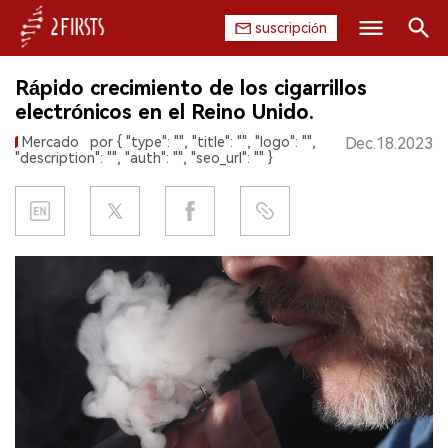
suscripción
Buscar
Rápido crecimiento de los cigarrillos
INICIO
electrónicos en el Reino Unido.
Mercado
por { "type": "", "title": "", "logo": "",
Dec.18.2023
EMPRESA
"description": "", "auth": "", "seo_url": "" }
PRODUCTO
REGULACIÓN
CHINA
DATOS
EXPOSICIÓN
ENTREVISTA