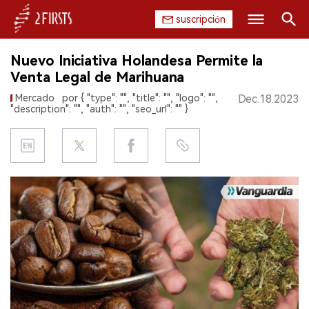
suscripción
Buscar
Nuevo Iniciativa Holandesa Permite la
INICIO
Venta Legal de Marihuana
Mercado
por { "type": "", "title": "", "logo": "",
Dec.18.2023
EMPRESA
"description": "", "auth": "", "seo_url": "" }
PRODUCTO
REGULACIÓN
CHINA
DATOS
EXPOSICIÓN
ENTREVISTA