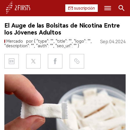
suscripción
Buscar
El Auge de las Bolsitas de Nicotina Entre
INICIO
los Jóvenes Adultos
Mercado
por { "type": "", "title": "", "logo": "",
Sep.04.2024
EMPRESA
"description": "", "auth": "", "seo_url": "" }
PRODUCTO
REGULACIÓN
CHINA
DATOS
EXPOSICIÓN
ENTREVISTA