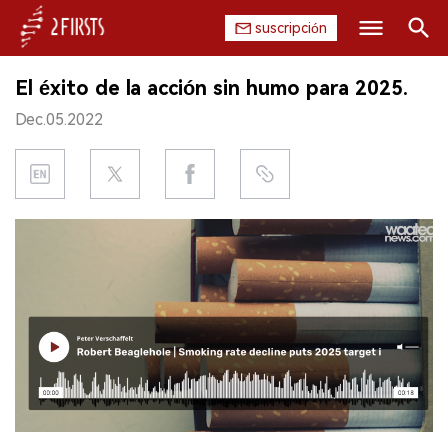
suscripción
Buscar
El éxito de la acción sin humo para 2025.
INICIO
Dec.05.2022
EMPRESA
PRODUCTO
REGULACIÓN
CHINA
DATOS
EXPOSICIÓN
ENTREVISTA