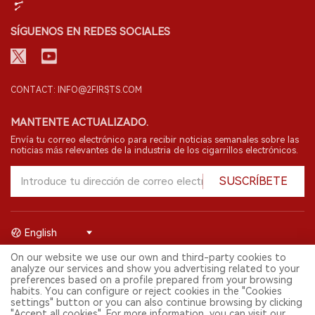
SÍGUENOS EN REDES SOCIALES
CONTACT: INFO@2FIRSTS.COM
MANTENTE ACTUALIZADO.
Envía tu correo electrónico para recibir noticias semanales sobre las
noticias más relevantes de la industria de los cigarrillos electrónicos.
SUSCRÍBETE
English
On our website we use our own and third-party cookies to
© 2026 Shenzhen 2FIRSTS Technology Co.,Ltd. Todos los derechos
analyze our services and show you advertising related to your
reservados.
preferences based on a profile prepared from your browsing
2FIRSTS solo es accesible para profesionales de la industria,
habits. You can configure or reject cookies in the "Cookies
investigadores, medios y otros profesionales. El acceso por menores
settings" button or you can also continue browsing by clicking
está prohibido.
"Accept all cookies". For more information, you can visit our