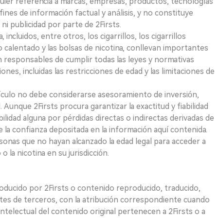
quier referencia a marcas, empresas, productos, tecnologías
fines de información factual y análisis, y no constituye
i publicidad por parte de 2Firsts.
ncluidos, entre otros, los cigarrillos, los cigarrillos
 calentado y las bolsas de nicotina, conllevan importantes
on responsables de cumplir todas las leyes y normativas
iones, incluidas las restricciones de edad y las limitaciones de
ículo no debe considerarse asesoramiento de inversión,
. Aunque 2Firsts procura garantizar la exactitud y fiabilidad
idad alguna por pérdidas directas o indirectas derivadas de
e la confianza depositada en la información aquí contenida.
sonas que no hayan alcanzado la edad legal para acceder a
 la nicotina en su jurisdicción.
roducido por 2Firsts o contenido reproducido, traducido,
tes de terceros, con la atribución correspondiente cuando
telectual del contenido original pertenecen a 2Firsts o a