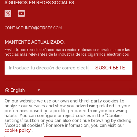
SÍGUENOS EN REDES SOCIALES
CONTACT: INFO@2FIRSTS.COM
MANTENTE ACTUALIZADO.
Envía tu correo electrónico para recibir noticias semanales sobre las
noticias más relevantes de la industria de los cigarrillos electrónicos.
SUSCRÍBETE
English
On our website we use our own and third-party cookies to
© 2026 Shenzhen 2FIRSTS Technology Co.,Ltd. Todos los derechos
analyze our services and show you advertising related to your
reservados.
preferences based on a profile prepared from your browsing
2FIRSTS solo es accesible para profesionales de la industria,
habits. You can configure or reject cookies in the "Cookies
investigadores, medios y otros profesionales. El acceso por menores
settings" button or you can also continue browsing by clicking
está prohibido.
"Accept all cookies". For more information, you can visit our
Este sitio web presta servicios a usuarios fuera del territorio chino
cookie policy
.
continental. Para usuarios en la China continental, por favor
visita
https://cn.2firsts.com