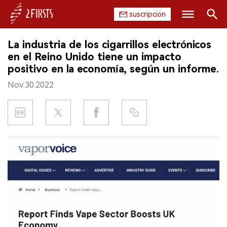
suscripción
Buscar
La industria de los cigarrillos electrónicos
INICIO
en el Reino Unido tiene un impacto
positivo en la economía, según un informe.
EMPRESA
Nov.30.2022
PRODUCTO
REGULACIÓN
CHINA
DATOS
EXPOSICIÓN
ENTREVISTA