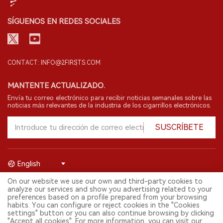
SÍGUENOS EN REDES SOCIALES
CONTACT: INFO@2FIRSTS.COM
MANTENTE ACTUALIZADO.
Envía tu correo electrónico para recibir noticias semanales sobre las
noticias más relevantes de la industria de los cigarrillos electrónicos.
SUSCRÍBETE
English
On our website we use our own and third-party cookies to
© 2026 Shenzhen 2FIRSTS Technology Co.,Ltd. Todos los derechos
analyze our services and show you advertising related to your
reservados.
preferences based on a profile prepared from your browsing
2FIRSTS solo es accesible para profesionales de la industria,
habits. You can configure or reject cookies in the "Cookies
investigadores, medios y otros profesionales. El acceso por menores
settings" button or you can also continue browsing by clicking
está prohibido.
"Accept all cookies". For more information, you can visit our