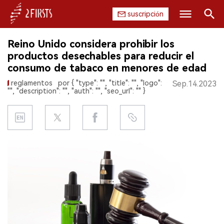
suscripción
Buscar
Reino Unido considera prohibir los
INICIO
productos desechables para reducir el
consumo de tabaco en menores de edad
EMPRESA
reglamentos
por { "type": "", "title": "", "logo":
Sep.14.2023
"", "description": "", "auth": "", "seo_url": "" }
PRODUCTO
REGULACIÓN
CHINA
DATOS
EXPOSICIÓN
ENTREVISTA