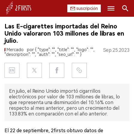
suscripción
Buscar
Las E-cigarettes importadas del Reino
INICIO
Unido valoraron 103 millones de libras en
julio.
EMPRESA
Mercado
por { "type": "", "title": "", "logo": "",
Sep.25.2023
"description": "", "auth": "", "seo_url": "" }
PRODUCTO
REGULACIÓN
CHINA
En julio, el Reino Unido importó cigarrillos
electrónicos por valor de 103 millones de libras, lo
DATOS
que representa una disminución del 10.16% con
respecto al mes anterior, pero un crecimiento del
133.83% en comparación con el año anterior.
EXPOSICIÓN
El 22 de septiembre, 2firsts obtuvo datos de
ENTREVISTA