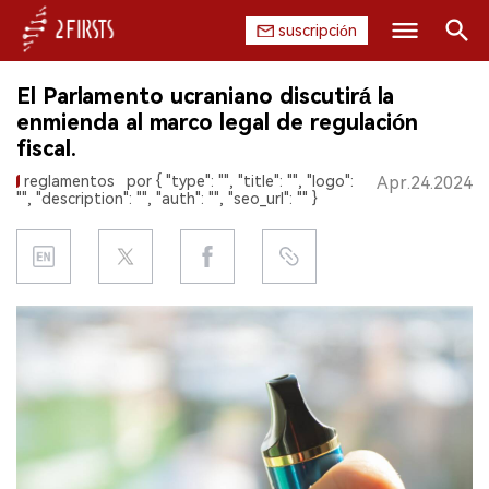
suscripción
Buscar
El Parlamento ucraniano discutirá la
INICIO
enmienda al marco legal de regulación
fiscal.
EMPRESA
reglamentos
por { "type": "", "title": "", "logo":
Apr.24.2024
"", "description": "", "auth": "", "seo_url": "" }
PRODUCTO
REGULACIÓN
CHINA
DATOS
EXPOSICIÓN
ENTREVISTA