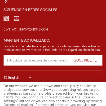
SÍGUENOS EN REDES SOCIALES
CONTACT: INFO@2FIRSTS.COM
MANTENTE ACTUALIZADO.
Envía tu correo electrónico para recibir noticias semanales sobre las
noticias más relevantes de la industria de los cigarrillos electrónicos.
SUSCRÍBETE
English
On our website we use our own and third-party cookies to
© 2026 Shenzhen 2FIRSTS Technology Co.,Ltd. Todos los derechos
analyze our services and show you advertising related to your
reservados.
preferences based on a profile prepared from your browsing
2FIRSTS solo es accesible para profesionales de la industria,
habits. You can configure or reject cookies in the "Cookies
investigadores, medios y otros profesionales. El acceso por menores
settings" button or you can also continue browsing by clicking
está prohibido.
"Accept all cookies". For more information, you can visit our