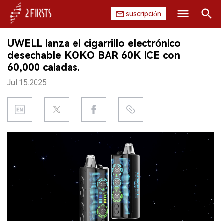
suscripción
Buscar
UWELL lanza el cigarrillo electrónico
INICIO
desechable KOKO BAR 60K ICE con
60,000 caladas.
EMPRESA
Jul.15.2025
PRODUCTO
REGULACIÓN
CHINA
DATOS
EXPOSICIÓN
ENTREVISTA