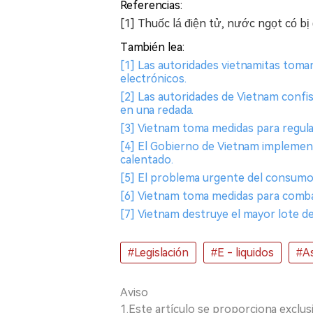
Referencias:
[1] Thuốc lá điện tử, nước ngọt có bị
También lea:
[1] Las autoridades vietnamitas toman 
electrónicos.
[2] Las autoridades de Vietnam confi
en una redada.
[3] Vietnam toma medidas para regular
[4] El Gobierno de Vietnam implementa
calentado.
[5] El problema urgente del consumo d
[6] Vietnam toma medidas para combati
[7] Vietnam destruye el mayor lote de 
#Legislación
#E - liquidos
#As
Aviso
1.Este artículo se proporciona exclus