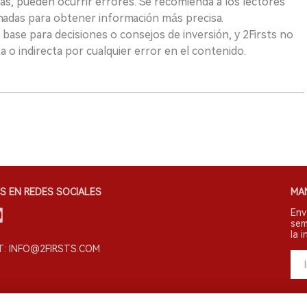
as, pueden ocurrir errores. Se recomienda a los lectores
nadas para obtener información más precisa.
 base para decisiones o consejos de inversión, y 2Firsts no
 o indirecta por cualquier error en el contenido.
S EN REDES SOCIALES
MA
Env
sem
la i
: INFO@2FIRSTS.COM