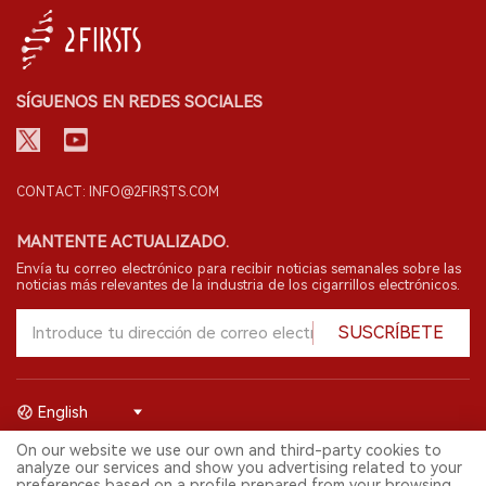
SÍGUENOS EN REDES SOCIALES
CONTACT: INFO@2FIRSTS.COM
MANTENTE ACTUALIZADO.
Envía tu correo electrónico para recibir noticias semanales sobre las
noticias más relevantes de la industria de los cigarrillos electrónicos.
SUSCRÍBETE
English
On our website we use our own and third-party cookies to
© 2026 Shenzhen 2FIRSTS Technology Co.,Ltd. Todos los derechos
analyze our services and show you advertising related to your
reservados.
preferences based on a profile prepared from your browsing