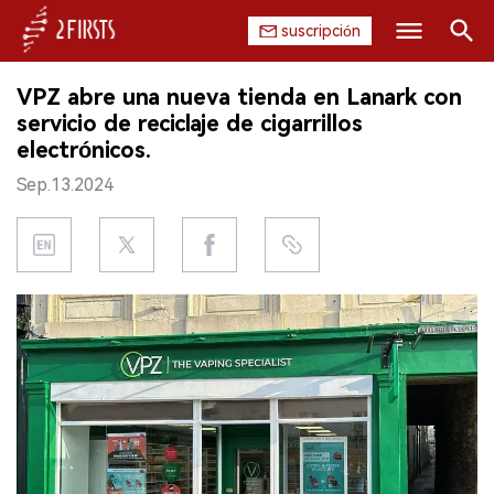
suscripción
Buscar
VPZ abre una nueva tienda en Lanark con
INICIO
servicio de reciclaje de cigarrillos
electrónicos.
EMPRESA
Sep.13.2024
PRODUCTO
REGULACIÓN
CHINA
DATOS
EXPOSICIÓN
ENTREVISTA