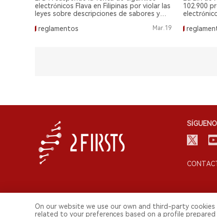
electrónicos Flava en Filipinas por violar las
102.900 pr
leyes sobre descripciones de sabores y
electrónic
promociones de celebridades.
dos person
reglamentos
Mar.19
reglamen
Sur.
SÍGUENO
CONTACT
On our website we use our own and third-party cookies 
related to your preferences based on a profile prepared