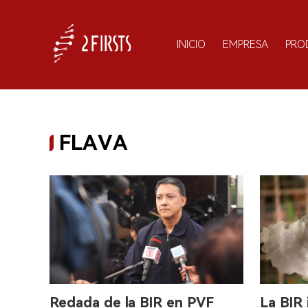
INICIO
EMPRESA
PRO
FLAVA
Redada de la BIR en PVF
La BIR 