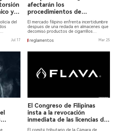
torsión
afectarán los
ico y la
procedimientos de
an
certificación más estrictos
olicía del
El mercado filipino enfrenta incertidumbre
s
de los cigarrillos electrónicos
 dos
después de una redada en almacenes que
decomisó productos de cigarrillos
al mercado de Filipinas?
 de pesos
electrónicos no registrados por un valor
Jul.17
reglamentos
Mar.25
los
de $81 millones.
El Congreso de Filipinas
el
insta a la revocación
s
inmediata de las licencias de
Flava.
de
El comité tributario de la Cámara de