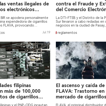
las ventas ilegales de
contra el Fraude y Ex
llos electrónicos
del Comercio Electrón
.
Policía del Sur incaut
l BIR se apodera personalmente
La DTI-FTEB y el Distrito de la P
cigarrillos electrónico
ina expendedora de cigarrillos
Sur llevaron a cabo redadas en
cos FLAVA, provocando
negocios en la ciudad de Pasay,
ilegales por valor de
iones sobre la venta de
incautando más de 500 millones
millones de dólares.
tos
Jul.19
reglamentos
ilegales cerca de instalaciones
en productos ilegales de cigarril
.
electrónicos.
ades filipinas
El ascenso y caída de
an más de 100,000
FLAVA: Trastorno en 
os de cigarrillos
mercado de cigarrillo
nicos en redada.
electrónicos
Filipinas y el PNP-CIDG incautan
FLAVA, el principal distribuidor 