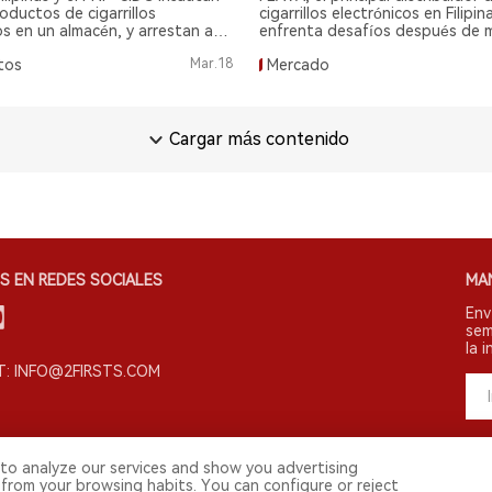
oductos de cigarrillos
cigarrillos electrónicos en Filipin
os en un almacén, y arrestan a
enfrenta desafíos después de m
as en la provincia de Lanao del
redadas y el anuncio de quiebra
tos
Mar.18
Mercado
de su CEO.
Cargar más contenido
S EN REDES SOCIALES
MA
Env
sem
la i
: INFO@2FIRSTS.COM
to analyze our services and show you advertising
 from your browsing habits. You can configure or reject