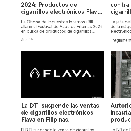
2024: Productos de
contra 
cigarrillos electrónicos Flava
cigarri
incautados.
FLAVA
La Oficina de Impuestos Internos (BIR)
La jefa de
allanó el Festival de Vape de Filipinas 2024
de la máqu
en busca de productos de cigarrillos
electróni
electrónicos ilegales.
preocupac
Aug.19
reglamen
productos 
para niños
La DTI suspende las ventas
Autorid
de cigarrillos electrónicos
incaut
Flava en Filipinas.
product
electró
El DTI suspende la venta de cigarrillos
La BIR de 