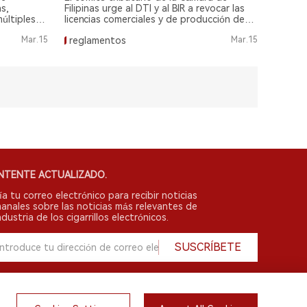
as,
Filipinas urge al DTI y al BIR a revocar las
últiples
licencias comerciales y de producción de
 por parte
Flava por presuntas violaciones.
Mar.15
reglamentos
Mar.15
NTENTE ACTUALIZADO.
ía tu correo electrónico para recibir noticias
anales sobre las noticias más relevantes de
ndustria de los cigarrillos electrónicos.
SUSCRÍBETE