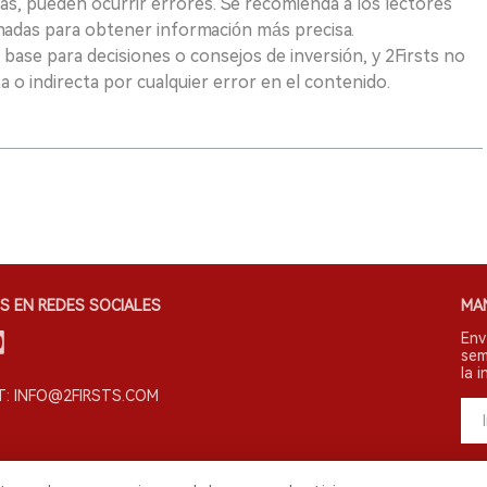
as, pueden ocurrir errores. Se recomienda a los lectores
nadas para obtener información más precisa.
 base para decisiones o consejos de inversión, y 2Firsts no
 o indirecta por cualquier error en el contenido.
S EN REDES SOCIALES
MA
Env
sem
la i
: INFO@2FIRSTS.COM