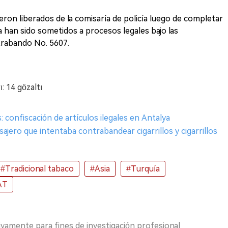
on liberados de la comisaría de policía luego de completar
 han sido sometidos a procesos legales bajo las
ntrabando No. 5607.
: 14 gözaltı
: confiscación de artículos ilegales en Antalya
asajero que intentaba contrabandear cigarrillos y cigarrillos
#Tradicional tabaco
#Asia
#Turquía
AT
ivamente para fines de investigación profesional