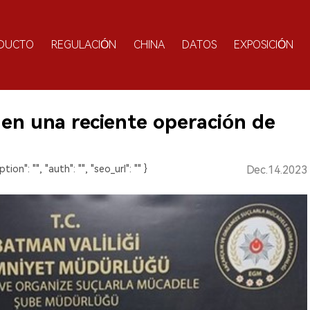
DUCTO
REGULACIÓN
CHINA
DATOS
EXPOSICIÓN
en una reciente operación de
ption": "", "auth": "", "seo_url": "" }
Dec.14.2023