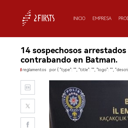
INICIO
EMPRESA
PRO
14 sospechosos arrestados 
contrabando en Batman.
reglamentos
por { "type": "", "title": "", "logo": "", "descri