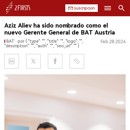
suscripción
Buscar
Aziz Aliev ha sido nombrado como el
INICIO
nuevo Gerente General de BAT Austria
BAT
por { "type": "", "title": "", "logo": "",
Feb.28.2024
EMPRESA
"description": "", "auth": "", "seo_url": "" }
PRODUCTO
REGULACIÓN
CHINA
DATOS
EXPOSICIÓN
ENTREVISTA