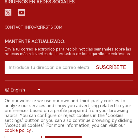
SÍGUENOS EN REDES SOCIALES
CONTACT: INFO@2FIRSTS.COM
MANTENTE ACTUALIZADO.
Envía tu correo electrónico para recibir noticias semanales sobre las
noticias más relevantes de la industria de los cigarrillos electrónicos.
SUSCRÍBETE
English
On our website we use our own and third-party cookies to
© 2026 Shenzhen 2FIRSTS Technology Co.,Ltd. Todos los derechos
analyze our services and show you advertising related to your
reservados.
preferences based on a profile prepared from your browsing
2FIRSTS solo es accesible para profesionales de la industria,
habits. You can configure or reject cookies in the "Cookies
investigadores, medios y otros profesionales. El acceso por menores
settings" button or you can also continue browsing by clicking
está prohibido.
"Accept all cookies". For more information, you can visit our
Este sitio web presta servicios a usuarios fuera del territorio chino
cookie policy
.
continental. Para usuarios en la China continental, por favor
visita
https://cn.2firsts.com