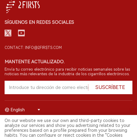
SÍGUENOS EN REDES SOCIALES
CONTACT: INFO@2FIRSTS.COM
MANTENTE ACTUALIZADO.
Envía tu correo electrónico para recibir noticias semanales sobre las
noticias más relevantes de la industria de los cigarrillos electrónicos.
SUSCRÍBETE
English
On our website we use our own and third-party cookies to
© 2026 Shenzhen 2FIRSTS Technology Co.,Ltd. Todos los derechos
analyze our services and show you advertising related to your
reservados.
preferences based on a profile prepared from your browsing
2FIRSTS solo es accesible para profesionales de la industria,
habits. You can configure or reject cookies in the "Cookies
investigadores, medios y otros profesionales. El acceso por menores