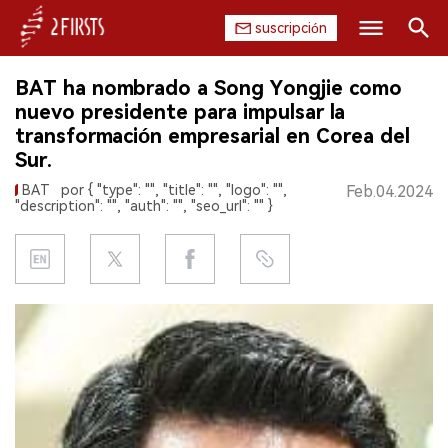
suscripción
Buscar
BAT ha nombrado a Song Yongjie como
INICIO
nuevo presidente para impulsar la
transformación empresarial en Corea del
EMPRESA
Sur.
BAT
por { "type": "", "title": "", "logo": "",
Feb.04.2024
PRODUCTO
"description": "", "auth": "", "seo_url": "" }
REGULACIÓN
CHINA
DATOS
EXPOSICIÓN
ENTREVISTA