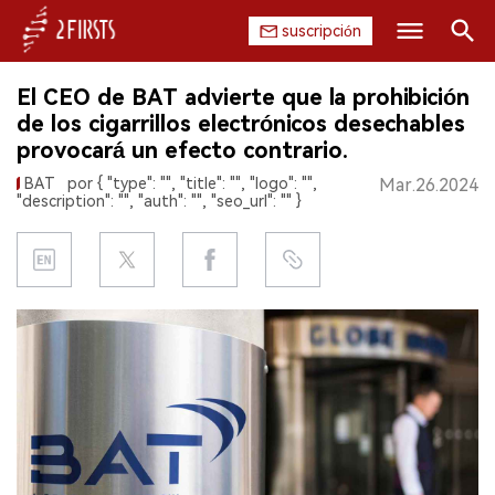
suscripción
Buscar
El CEO de BAT advierte que la prohibición
INICIO
de los cigarrillos electrónicos desechables
provocará un efecto contrario.
EMPRESA
BAT
por { "type": "", "title": "", "logo": "",
Mar.26.2024
"description": "", "auth": "", "seo_url": "" }
PRODUCTO
REGULACIÓN
CHINA
DATOS
EXPOSICIÓN
ENTREVISTA