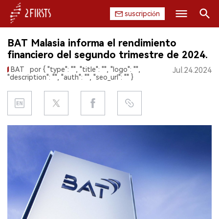
suscripción
Buscar
BAT Malasia informa el rendimiento
INICIO
financiero del segundo trimestre de 2024.
BAT
por { "type": "", "title": "", "logo": "",
Jul.24.2024
EMPRESA
"description": "", "auth": "", "seo_url": "" }
PRODUCTO
REGULACIÓN
CHINA
DATOS
EXPOSICIÓN
ENTREVISTA