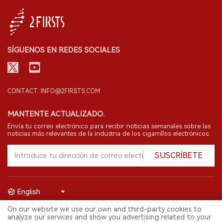
SÍGUENOS EN REDES SOCIALES
CONTACT: INFO@2FIRSTS.COM
MANTENTE ACTUALIZADO.
Envía tu correo electrónico para recibir noticias semanales sobre las
noticias más relevantes de la industria de los cigarrillos electrónicos.
SUSCRÍBETE
English
On our website we use our own and third-party cookies to
© 2026 Shenzhen 2FIRSTS Technology Co.,Ltd. Todos los derechos
analyze our services and show you advertising related to your
reservados.