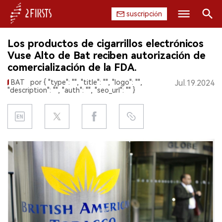
suscripción
Buscar
Los productos de cigarrillos electrónicos
INICIO
Vuse Alto de Bat reciben autorización de
comercialización de la FDA.
EMPRESA
BAT
por { "type": "", "title": "", "logo": "",
Jul.19.2024
"description": "", "auth": "", "seo_url": "" }
PRODUCTO
REGULACIÓN
CHINA
DATOS
EXPOSICIÓN
ENTREVISTA