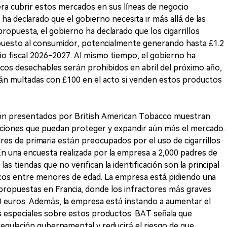
ra cubrir estos mercados en sus líneas de negocio
 ha declarado que el gobierno necesita ir más allá de las
ropuesta, el gobierno ha declarado que los cigarrillos
mpuesto al consumidor, potencialmente generando hasta £1.2
ño fiscal 2026-2027. Al mismo tiempo, el gobierno ha
nicos desechables serán prohibidos en abril del próximo año,
erán multadas con £100 en el acto si venden estos productos
ción presentados por British American Tobacco muestran
ciones que puedan proteger y expandir aún más el mercado.
res de primaria están preocupados por el uso de cigarrillos
n una encuesta realizada por la empresa a 2,000 padres de
as tiendas que no verifican la identificación son la principal
nicos entre menores de edad. La empresa está pidiendo una
 propuestas en Francia, donde los infractores más graves
0 euros. Además, la empresa está instando a aumentar el
 especiales sobre estos productos. BAT señala que
egulación gubernamental y reducirá el riesgo de que