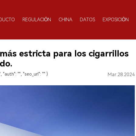
DUCTO
REGULACIÓN
CHINA
DATOS
EXPOSICIÓN
ás estricta para los cigarrillos
do.
, "auth": "", "seo_url": "" }
Mar.28.2024