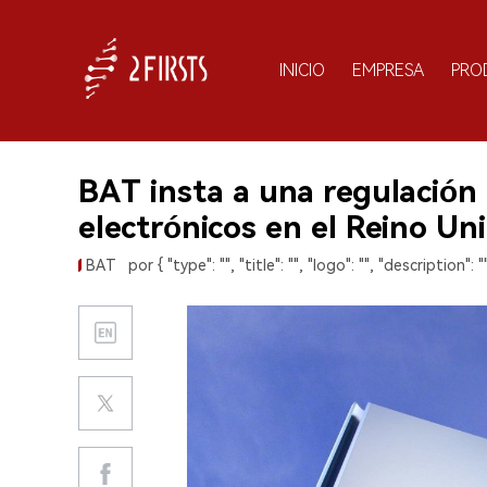
INICIO
EMPRESA
PRO
BAT insta a una regulación m
electrónicos en el Reino Uni
BAT
por { "type": "", "title": "", "logo": "", "description": ""