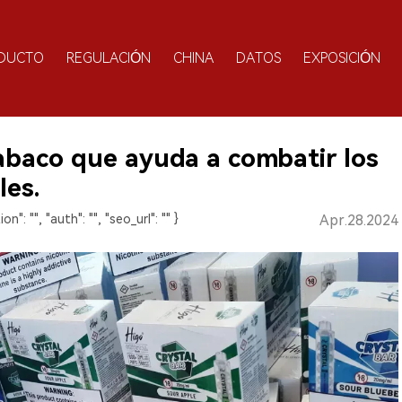
DUCTO
REGULACIÓN
CHINA
DATOS
EXPOSICIÓN
tabaco que ayuda a combatir los
les.
ion": "", "auth": "", "seo_url": "" }
Apr.28.2024