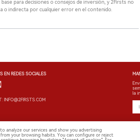
 base para decisiones o consejos de inversión, y 2Firsts no
 o indirecta por cualquier error en el contenido.
S EN REDES SOCIALES
MA
Env
sem
la i
: INFO@2FIRSTS.COM
to analyze our services and show you advertising
 from your browsing habits. You can configure or reject