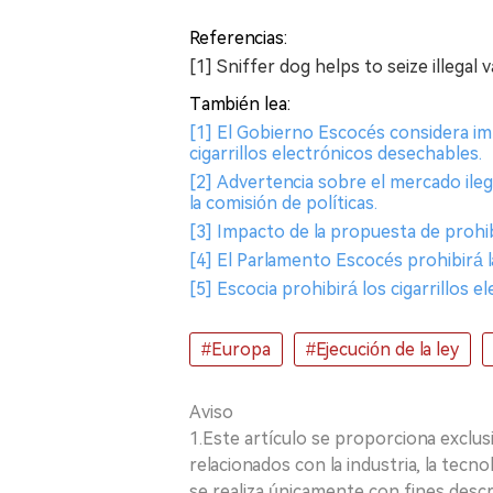
Referencias:
[1] Sniffer dog helps to seize illegal
También lea:
[1] El Gobierno Escocés considera imp
cigarrillos electrónicos desechables.
[2] Advertencia sobre el mercado ileg
la comisión de políticas.
[3] Impacto de la propuesta de prohib
[4] El Parlamento Escocés prohibirá l
[5] Escocia prohibirá los cigarrillos 
#Europa
#Ejecución de la ley
Aviso
1.Este artículo se proporciona exclus
relacionados con la industria, la tecno
se realiza únicamente con fines desc