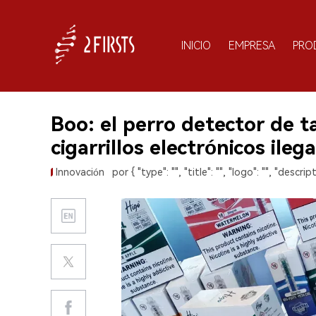
INICIO
EMPRESA
PRO
Boo: el perro detector de 
cigarrillos electrónicos ilega
Innovación
por { "type": "", "title": "", "logo": "", "descript