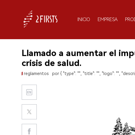
INICIO
EMPRESA
PRO
Llamado a aumentar el impu
crisis de salud.
reglamentos
por { "type": "", "title": "", "logo": "", "descri