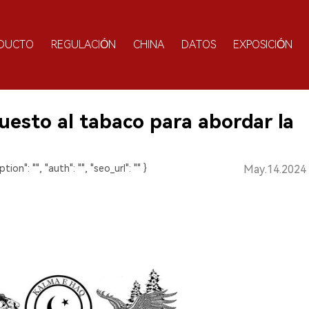
DUCTO
REGULACIÓN
CHINA
DATOS
EXPOSICIÓN
esto al tabaco para abordar la
ption": "", "auth": "", "seo_url": "" }
May.14.2024