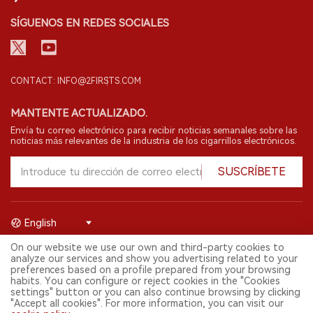
SÍGUENOS EN REDES SOCIALES
CONTACT: INFO@2FIRSTS.COM
MANTENTE ACTUALIZADO.
Envía tu correo electrónico para recibir noticias semanales sobre las
noticias más relevantes de la industria de los cigarrillos electrónicos.
SUSCRÍBETE
English
On our website we use our own and third-party cookies to
© 2026 Shenzhen 2FIRSTS Technology Co.,Ltd. Todos los derechos
analyze our services and show you advertising related to your
reservados.
preferences based on a profile prepared from your browsing
2FIRSTS solo es accesible para profesionales de la industria,
habits. You can configure or reject cookies in the "Cookies
investigadores, medios y otros profesionales. El acceso por menores
settings" button or you can also continue browsing by clicking
está prohibido.
"Accept all cookies". For more information, you can visit our
Este sitio web presta servicios a usuarios fuera del territorio chino