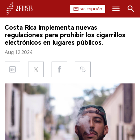
suscripción
Buscar
Costa Rica implementa nuevas
INICIO
regulaciones para prohibir los cigarrillos
electrónicos en lugares públicos.
EMPRESA
Aug.12.2024
PRODUCTO
REGULACIÓN
CHINA
DATOS
EXPOSICIÓN
ENTREVISTA