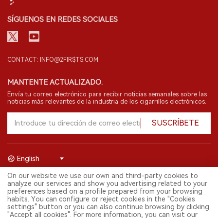
SÍGUENOS EN REDES SOCIALES
CONTACT: INFO@2FIRSTS.COM
MANTENTE ACTUALIZADO.
Envía tu correo electrónico para recibir noticias semanales sobre las
noticias más relevantes de la industria de los cigarrillos electrónicos.
SUSCRÍBETE
English
On our website we use our own and third-party cookies to
© 2026 Shenzhen 2FIRSTS Technology Co.,Ltd. Todos los derechos
analyze our services and show you advertising related to your
reservados.
preferences based on a profile prepared from your browsing
2FIRSTS solo es accesible para profesionales de la industria,
habits. You can configure or reject cookies in the "Cookies
investigadores, medios y otros profesionales. El acceso por menores
settings" button or you can also continue browsing by clicking
está prohibido.
"Accept all cookies". For more information, you can visit our