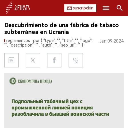
suscripción
Buscar
Descubrimiento de una fábrica de tabaco
INICIO
subterránea en Ucrania
reglamentos
por { "type": "", "title": "", "logo":
Jan.09.2024
EMPRESA
"", "description": "", "auth": "", "seo_url": "" }
PRODUCTO
REGULACIÓN
CHINA
DATOS
EXPOSICIÓN
ENTREVISTA