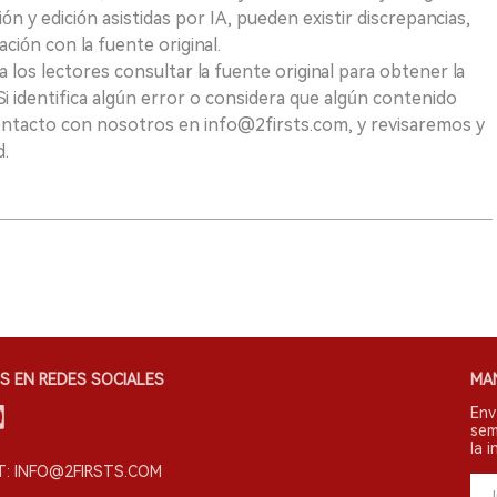
ión y edición asistidas por IA, pueden existir discrepancias,
ión con la fuente original.
los lectores consultar la fuente original para obtener la
i identifica algún error o considera que algún contenido
ontacto con nosotros en info@2firsts.com, y revisaremos y
d.
S EN REDES SOCIALES
MA
Env
sem
la i
: INFO@2FIRSTS.COM