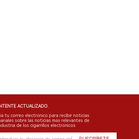
NTENTE ACTUALIZADO.
ía tu correo electrónico para recibir noticias
anales sobre las noticias más relevantes de
ndustria de los cigarrillos electrónicos.
SUSCRÍBETE