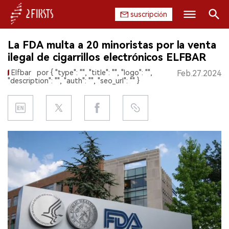
suscripción
Buscar
La FDA multa a 20 minoristas por la venta
INICIO
ilegal de cigarrillos electrónicos ELFBAR
Elfbar
por { "type": "", "title": "", "logo": "",
Feb.27.2024
EMPRESA
"description": "", "auth": "", "seo_url": "" }
PRODUCTO
REGULACIÓN
CHINA
DATOS
EXPOSICIÓN
ENTREVISTA