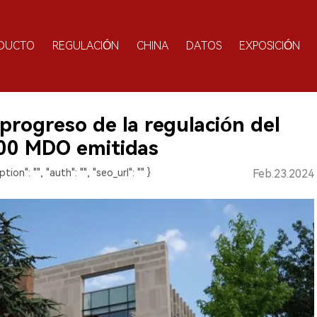
DUCTO
REGULACIÓN
CHINA
DATOS
EXPOSICIÓN
 progreso de la regulación del
00 MDO emitidas
ption": "", "auth": "", "seo_url": "" }
Feb.23.2024