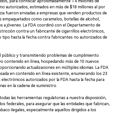
idos, para confiscar aproximadamente 1.4 millones de
 no autorizados, estimados en más de $18 millones al por
cia fueron enviadas a empresas que venden productos de
dos empaquetados como caramelos, botellas de alcohol,
dos a jóvenes. La FDA coordinó con el Departamento de
stricción contra un fabricante de cigarrillos electrónicos,
o tipo hasta la fecha contra fabricantes no autorizados de
 público y transmitiendo problemas de cumplimiento
evo contenido en línea, hospedando más de 10 nuevos
oporcionando actualizaciones en múltiples idiomas. La FDA
asada en contenido en línea existente, enumerando los 23
s electrónicos autorizados por la FDA hasta la fecha para
nas en la cadena de suministro.
odas las herramientas regulatorias a nuestra disposición,
os federales, para asegurar que las entidades que fabrican,
aco ilegales, especialmente aquellos dirigidos a los