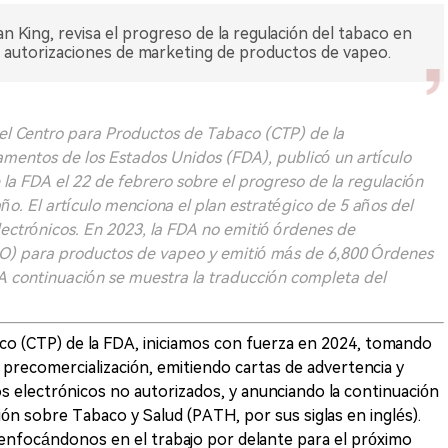
an King, revisa el progreso de la regulación del tabaco en
s autorizaciones de marketing de productos de vapeo.
 del Centro para Productos de Tabaco (CTP) de la
mentos de los Estados Unidos (FDA), publicó un artículo
e la FDA el 22 de febrero sobre el progreso de la regulación
o. El artículo menciona el plan estratégico de 5 años del
 electrónicos. En 2023, la FDA no emitió órdenes de
GO) para productos de vapeo y emitió más de 6,800 Órdenes
 continuación se muestra la traducción completa del
co (CTP) de la FDA, iniciamos con fuerza en 2024, tomando
e precomercialización, emitiendo cartas de advertencia y
llos electrónicos no autorizados, y anunciando la continuación
ión sobre Tabaco y Salud (PATH, por sus siglas en inglés).
enfocándonos en el trabajo por delante para el próximo