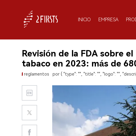
INICIO
EMPRESA
PRO
Revisión de la FDA sobre el
tabaco en 2023: más de 68
reglamentos
por { "type": "", "title": "", "logo": "", "descri