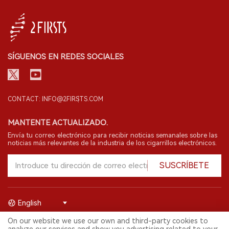
SÍGUENOS EN REDES SOCIALES
CONTACT: INFO@2FIRSTS.COM
MANTENTE ACTUALIZADO.
Envía tu correo electrónico para recibir noticias semanales sobre las
noticias más relevantes de la industria de los cigarrillos electrónicos.
SUSCRÍBETE
English
On our website we use our own and third-party cookies to
© 2026 Shenzhen 2FIRSTS Technology Co.,Ltd. Todos los derechos