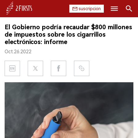
suscripción
Buscar
El Gobierno podría recaudar $800 millones
INICIO
de impuestos sobre los cigarrillos
electrónicos: informe
EMPRESA
Oct.26.2022
PRODUCTO
REGULACIÓN
CHINA
DATOS
EXPOSICIÓN
ENTREVISTA