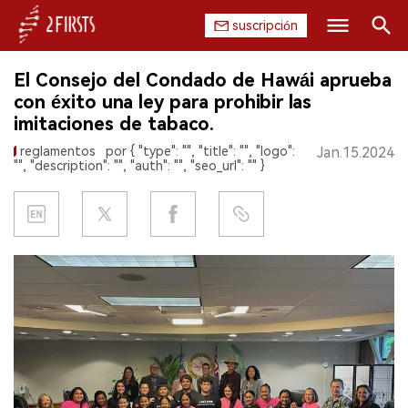
suscripción
Buscar
El Consejo del Condado de Hawái aprueba
INICIO
con éxito una ley para prohibir las
imitaciones de tabaco.
EMPRESA
reglamentos
por { "type": "", "title": "", "logo":
Jan.15.2024
"", "description": "", "auth": "", "seo_url": "" }
PRODUCTO
REGULACIÓN
CHINA
DATOS
EXPOSICIÓN
ENTREVISTA