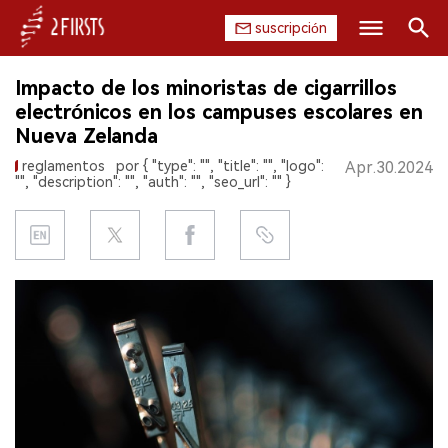
suscripción
Buscar
Impacto de los minoristas de cigarrillos
INICIO
electrónicos en los campuses escolares en
Nueva Zelanda
EMPRESA
reglamentos
por { "type": "", "title": "", "logo":
Apr.30.2024
"", "description": "", "auth": "", "seo_url": "" }
PRODUCTO
REGULACIÓN
CHINA
DATOS
EXPOSICIÓN
ENTREVISTA