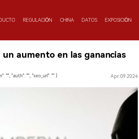
DUCTO
REGULACIÓN
CHINA
DATOS
EXPOSICIÓN
a un aumento en las ganancias
": "", "auth": "", "seo_url": "" }
Apr.09.2024