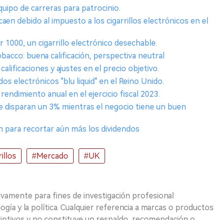
quipo de carreras para patrocinio.
aen debido al impuesto a los cigarrillos electrónicos en el
 1000, un cigarrillo electrónico desechable.
Tobacco: buena calificación, perspectiva neutral
alificaciones y ajustes en el precio objetivo.
dos electrónicos "blu liquid" en el Reino Unido.
rendimiento anual en el ejercicio fiscal 2023.
se disparan un 3% mientras el negocio tiene un buen
n para recortar aún más los dividendos
illos
#Mercado
#UK
ivamente para fines de investigación profesional
logía y la política. Cualquier referencia a marcas o productos
riptivos y no constituye un respaldo, recomendación o