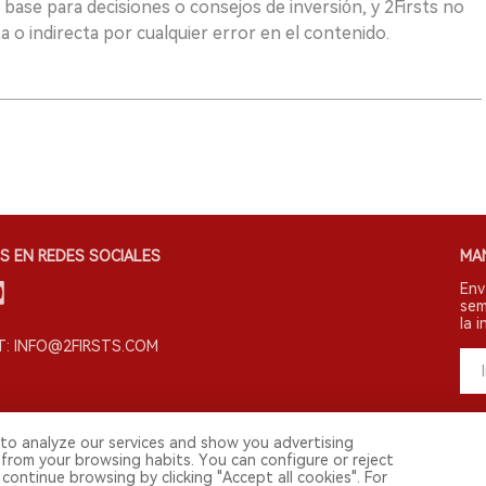
 base para decisiones o consejos de inversión, y 2Firsts no
 o indirecta por cualquier error en el contenido.
S EN REDES SOCIALES
MA
Env
sem
la i
: INFO@2FIRSTS.COM
to analyze our services and show you advertising
 from your browsing habits. You can configure or reject
continue browsing by clicking "Accept all cookies". For