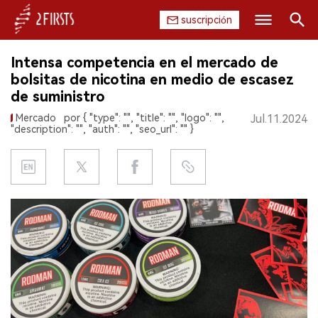
suscripción
Buscar
Intensa competencia en el mercado de
INICIO
bolsitas de nicotina en medio de escasez
de suministro
EMPRESA
Mercado
por { "type": "", "title": "", "logo": "",
Jul.11.2024
"description": "", "auth": "", "seo_url": "" }
PRODUCTO
REGULACIÓN
CHINA
DATOS
EXPOSICIÓN
ENTREVISTA