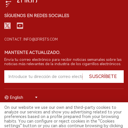
SÍGUENOS EN REDES SOCIALES
CONTACT: INFO@2FIRSTS.COM
MANTENTE ACTUALIZADO.
Envía tu correo electrónico para recibir noticias semanales sobre las
noticias más relevantes de la industria de los cigarrillos electrónicos.
SUSCRÍBETE
English
On our website we use our own and third-party cookies to
© 2026 Shenzhen 2FIRSTS Technology Co.,Ltd. Todos los derechos
analyze our services and show you advertising related to your
reservados.
preferences based on a profile prepared from your browsing
2FIRSTS solo es accesible para profesionales de la industria,
habits. You can configure or reject cookies in the "Cookies
investigadores, medios y otros profesionales. El acceso por menores
settings" button or you can also continue browsing by clicking
está prohibido.