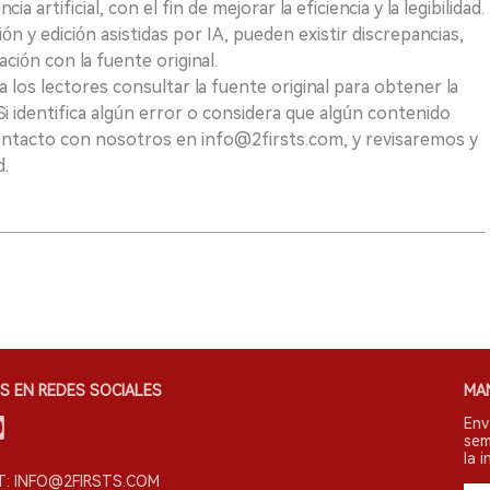
a artificial, con el fin de mejorar la eficiencia y la legibilidad.
ión y edición asistidas por IA, pueden existir discrepancias,
ión con la fuente original.
los lectores consultar la fuente original para obtener la
i identifica algún error o considera que algún contenido
ontacto con nosotros en info@2firsts.com, y revisaremos y
d.
S EN REDES SOCIALES
MA
Env
sem
la i
: INFO@2FIRSTS.COM