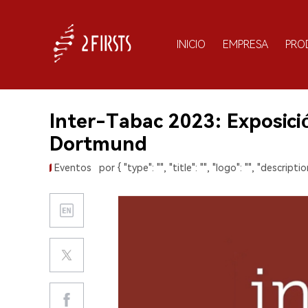
INICIO
EMPRESA
PRO
Inter-Tabac 2023: Exposici
Dortmund
Eventos
por { "type": "", "title": "", "logo": "", "description