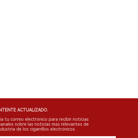
NTENTE ACTUALIZADO.
ía tu correo electrónico para recibir noticias
anales sobre las noticias más relevantes de
ndustria de los cigarrillos electrónicos.