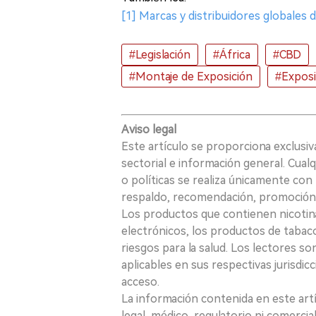
[1] Marcas y distribuidores globales 
#Legislación
#África
#CBD
#Montaje de Exposición
#Exposic
Aviso legal
Este artículo se proporciona exclusi
sectorial e información general. Cual
o políticas se realiza únicamente con 
respaldo, recomendación, promoción n
Los productos que contienen nicotina, i
electrónicos, los productos de tabaco
riesgos para la salud. Los lectores s
aplicables en sus respectivas jurisdicc
acceso.
La información contenida en este art
legal, médico, regulatorio ni comercial