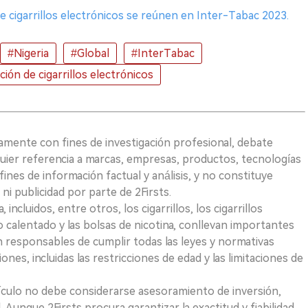
de cigarrillos electrónicos se reúnen en Inter-Tabac 2023.
#Nigeria
#Global
#InterTabac
ión de cigarrillos electrónicos
vamente con fines de investigación profesional, debate
quier referencia a marcas, empresas, productos, tecnologías
fines de información factual y análisis, y no constituye
i publicidad por parte de 2Firsts.
ncluidos, entre otros, los cigarrillos, los cigarrillos
 calentado y las bolsas de nicotina, conllevan importantes
on responsables de cumplir todas las leyes y normativas
iones, incluidas las restricciones de edad y las limitaciones de
ículo no debe considerarse asesoramiento de inversión,
. Aunque 2Firsts procura garantizar la exactitud y fiabilidad