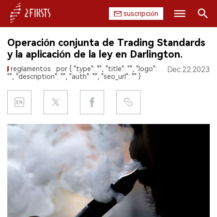
suscripción
Buscar
Operación conjunta de Trading Standards
INICIO
y la aplicación de la ley en Darlington.
reglamentos
por { "type": "", "title": "", "logo":
Dec.22.2023
EMPRESA
"", "description": "", "auth": "", "seo_url": "" }
PRODUCTO
REGULACIÓN
CHINA
DATOS
EXPOSICIÓN
ENTREVISTA