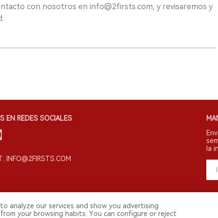
ontacto con nosotros en info@2firsts.com, y revisaremos y
d.
S EN REDES SOCIALES
MA
Env
sem
la i
: INFO@2FIRSTS.COM
to analyze our services and show you advertising
 from your browsing habits. You can configure or reject