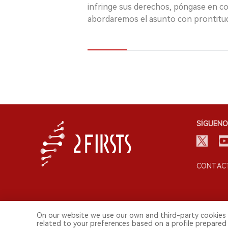
infringe sus derechos, póngase en c
abordaremos el asunto con prontitu
SÍGUENO
CONTACT
On our website we use our own and third-party cookies 
related to your preferences based on a profile prepared